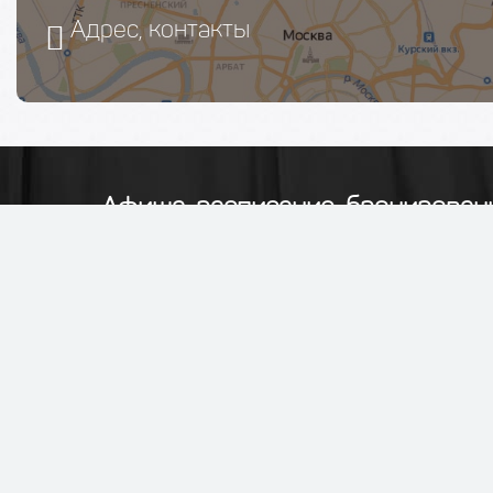
Адрес, контакты
Афиша, расписание, бронирован
Бронирование билетов на лучшие постановки с доста
является официальным сайтом.
Публичная оферта
,
п
конфиденциальности
,
правила оказания услу
заказать звонок
+7(495)215-21-30
График работы Пн-Вс: 9:00 - 20:00
Без выходных и праздников.